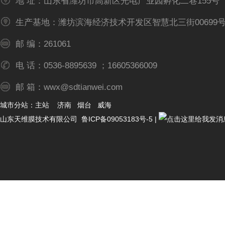
地 址：山东省潍坊市高新区光电产业园孵化二巷155号
生产基地：潍坊滨海经济技术开发区智慧北三街00699
邮 编：261061
电 话：0536-8895639 ；16605366009
邮 箱：wwx@sdtianwei.com
城市分站：
主站
济南
烟台
威海
山东天维膜技术有限公司
鲁ICP备09053183号-5
|