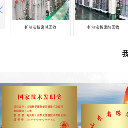
理
扩散渗析废碱回收
扩散渗析废酸回收