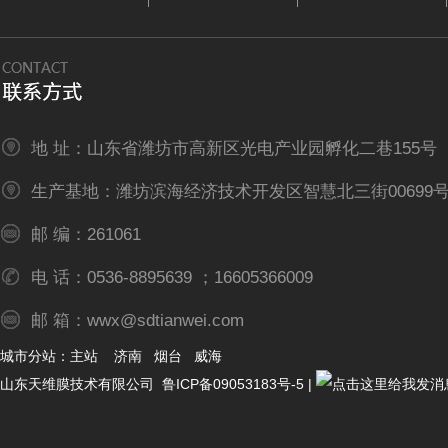
地 址：山东省潍坊市高新区光电产业园孵化二巷155号
生产基地：潍坊滨海经济技术开发区智慧北三街00699
邮 编：261061
电 话：0536-8895639 ；16605366009
邮 箱：wwx@sdtianwei.com
城市分站：
主站
济南
烟台
威海
山东天维膜技术有限公司
鲁ICP备09053183号-5
|