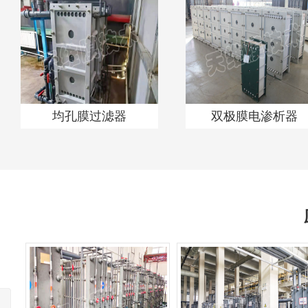
均孔膜过滤器
双极膜电渗析器