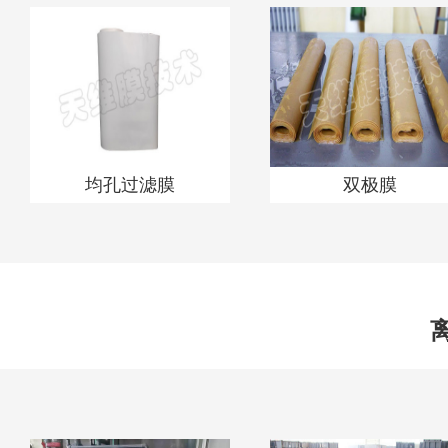
均孔过滤膜
双极膜