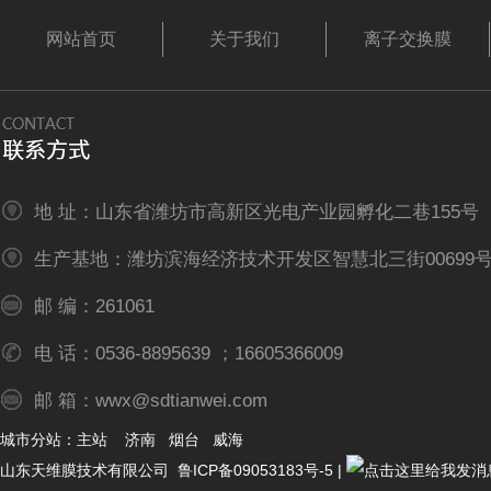
网站首页
关于我们
离子交换膜
地 址：山东省潍坊市高新区光电产业园孵化二巷155号
生产基地：潍坊滨海经济技术开发区智慧北三街00699
邮 编：261061
电 话：0536-8895639 ；16605366009
邮 箱：wwx@sdtianwei.com
城市分站：
主站
济南
烟台
威海
山东天维膜技术有限公司
鲁ICP备09053183号-5
|