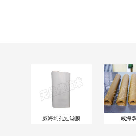
威海均孔过滤膜
威海