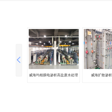
析高盐废水处理
威海扩散渗析废碱回收
威海扩散渗析