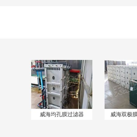
威海均孔膜过滤器
威海双极