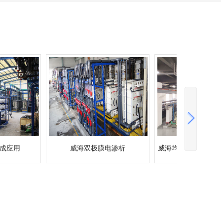
电渗析
威海均相膜电渗析高盐废水处理
威海扩散渗析废