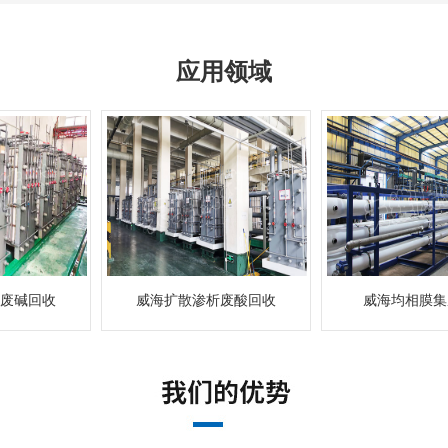
应用领域
废酸回收
威海均相膜集成应用
威海双极膜