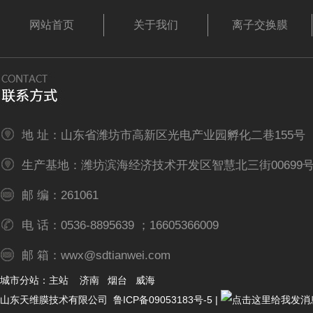
网站首页
关于我们
离子交换膜
地 址：山东省潍坊市高新区光电产业园孵化二巷155号
生产基地：潍坊滨海经济技术开发区智慧北三街00699
邮 编：261061
电 话：0536-8895639 ；16605366009
邮 箱：wwx@sdtianwei.com
城市分站：
主站
济南
烟台
威海
山东天维膜技术有限公司
鲁ICP备09053183号-5
|