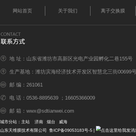
网站首页
关于我们
离子交换膜
地 址：山东省潍坊市高新区光电产业园孵化二巷155号
生产基地：潍坊滨海经济技术开发区智慧北三街00699
邮 编：261061
电 话：0536-8895639 ；16605366009
邮 箱：wwx@sdtianwei.com
城市分站：
主站
济南
烟台
威海
山东天维膜技术有限公司
鲁ICP备09053183号-5
|