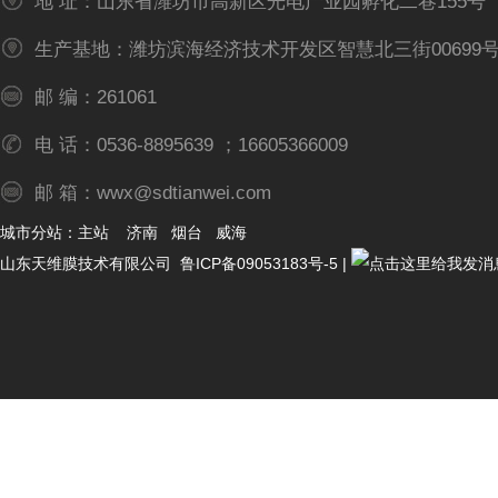
地 址：山东省潍坊市高新区光电产业园孵化二巷155号
生产基地：潍坊滨海经济技术开发区智慧北三街00699
邮 编：261061
电 话：0536-8895639 ；16605366009
邮 箱：wwx@sdtianwei.com
城市分站：
主站
济南
烟台
威海
山东天维膜技术有限公司
鲁ICP备09053183号-5
|