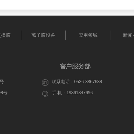
交换膜
离子膜设备
应用领域
新闻
号
联系电话：0536-8867639
9号
手 机：19861347696