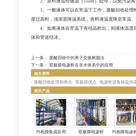
2、原料液需经微滤（≤5um）处理，以免污染离
3、一般液体可以在常温下工作，废酸回收处理时允
度过高时，须添置降温系统，将料液温度降至常温。
4、如果液体在常温下有结晶析出，则液体温度应
体和管道结冰。
上一条：
废酸回收中的离子交换树脂法
下一条：
双极膜电渗析在非水体系中的应用
相关资料
废酸回收处理和再生
双极膜优点
电渗析设备除盐的
相关产品
均相膜集成应用
双极膜电渗析
均相膜电渗