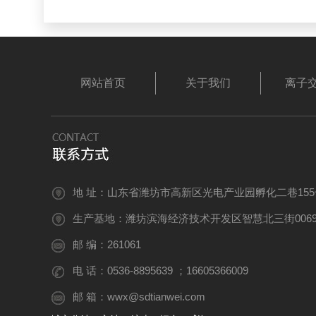
水...
网站首页
关于我们
离子
地 址：山东省潍坊市高新区光电产业园孵化二巷155
生产基地：潍坊滨海经济技术开发区智慧北三街0069
邮 编：261061
电 话：0536-8895639 ；16605366009
邮 箱：wwx@sdtianwei.com