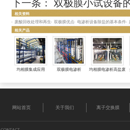
下一条：
双极膜小试设备
相关资料
废酸回收处理和再生
双极膜优点
电渗析设备除盐的基本条件
相关产品
均相膜集成应用
双极膜电渗析
均相膜电渗析高盐废
水...
网站首页
关于我们
离子交换膜