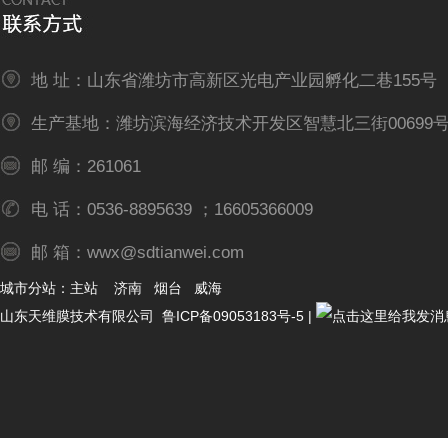
地 址：山东省潍坊市高新区光电产业园孵化二巷155号
生产基地：潍坊滨海经济技术开发区智慧北三街00699
邮 编：261061
电 话：0536-8895639 ；16605366009
邮 箱：wwx@sdtianwei.com
城市分站：
主站
济南
烟台
威海
山东天维膜技术有限公司
鲁ICP备09053183号-5
|